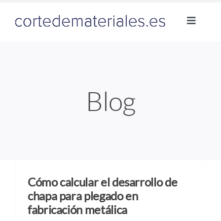
Skip
to
Toggle
content
Navigat
Inicio
Corte l
Blog
Corte 
Plegado
Blog
Cómo calcular el desarrollo de
chapa para plegado en
fabricación metálica
Contac