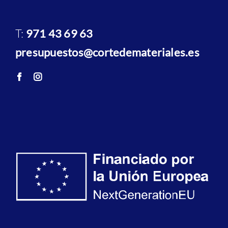
T:
971 43 69 63
presupuestos@cortedemateriales.es